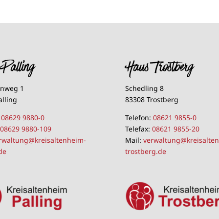
Palling
Haus Trostberg
lnweg 1
Schedling 8
alling
83308 Trostberg
:
08629 9880-0
Telefon:
08621 9855-0
:
08629 9880-109
Telefax:
08621 9855-20
rwaltung@kreisaltenheim-
Mail:
verwaltung@kreisalte
de
trostberg.de