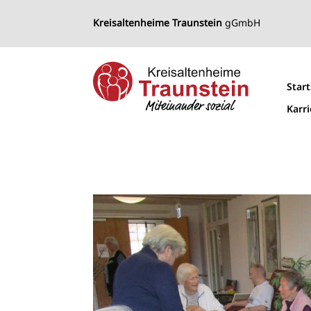
Kreisaltenheime Traunstein
gGmbH
Start
Karr