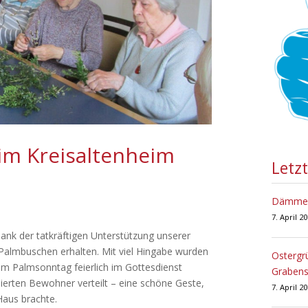
im Kreisaltenheim
Letz
Dämmers
7. April 2
nk der tatkräftigen Unterstützung unserer
 Palmbuschen erhalten. Mit viel Hingabe wurden
Ostergr
zum Palmsonntag feierlich im Gottesdienst
Grabens
sierten Bewohner verteilt – eine schöne Geste,
7. April 2
Haus brachte.