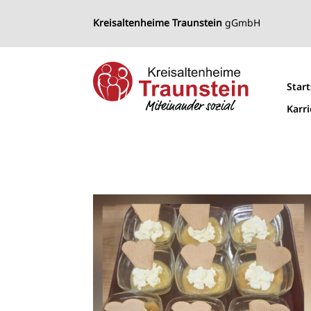
Kreisaltenheime Traunstein
gGmbH
Start
Karr