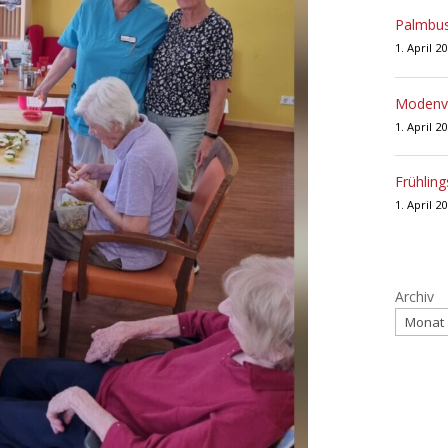
Palmbus
1. April 2
Modenve
1. April 2
Frühling
1. April 2
Archiv