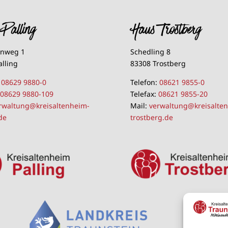
Palling
Haus Trostberg
lnweg 1
Schedling 8
alling
83308 Trostberg
:
08629 9880-0
Telefon:
08621 9855-0
:
08629 9880-109
Telefax:
08621 9855-20
rwaltung@kreisaltenheim-
Mail:
verwaltung@kreisalte
de
trostberg.de