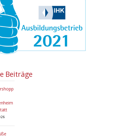
te Beiträge
rshopp
tenheim
tätt
2026
üße