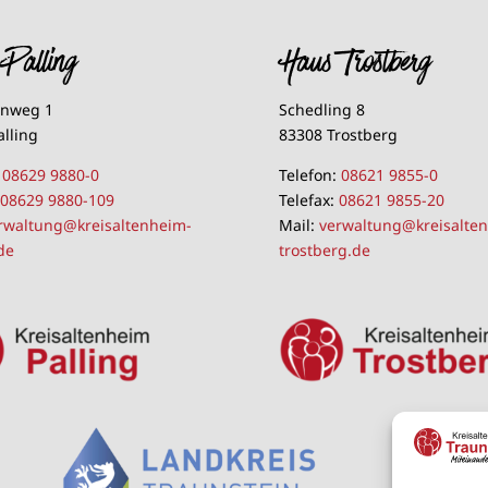
Palling
Haus Trostberg
lnweg 1
Schedling 8
alling
83308 Trostberg
:
08629 9880-0
Telefon:
08621 9855-0
:
08629 9880-109
Telefax:
08621 9855-20
rwaltung@kreisaltenheim-
Mail:
verwaltung@kreisalte
de
trostberg.de