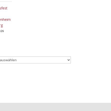
sfest
tenheim
rg
2026