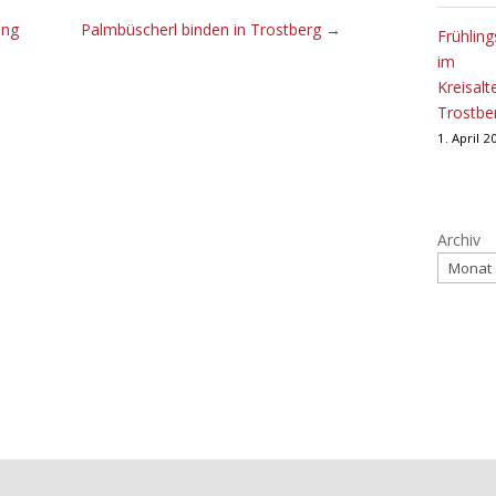
ing
Palmbüscherl binden in Trostberg
→
Frühling
im
Kreisal
Trostbe
1. April 
Archiv