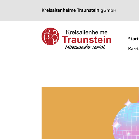
Kreisaltenheime Traunstein
gGmbH
Start
Karr