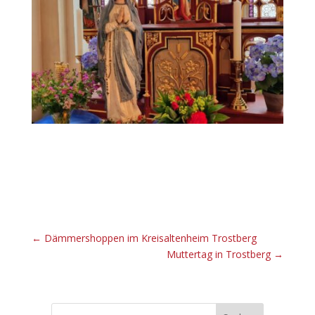
←
Dämmershoppen im Kreisaltenheim Trostberg
Muttertag in Trostberg
→